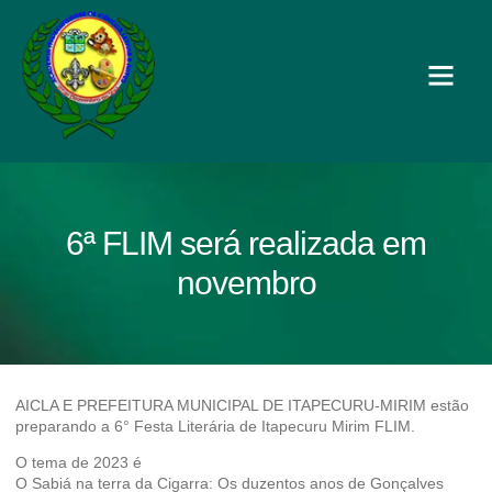
6ª FLIM será realizada em
novembro
AICLA E PREFEITURA MUNICIPAL DE ITAPECURU-MIRIM estão
preparando a 6° Festa Literária de Itapecuru Mirim FLIM.
O tema de 2023 é
O Sabiá na terra da Cigarra: Os duzentos anos de Gonçalves