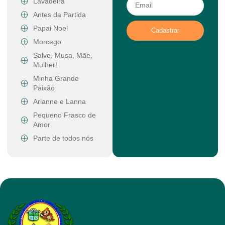
Lavadeira
Antes da Partida
Papai Noel
Cadastrar
Morcego
Salve, Musa, Mãe,
Mulher!
Minha Grande
Paixão
Arianne e Lanna
Pequeno Frasco de
Amor
Parte de todos nós