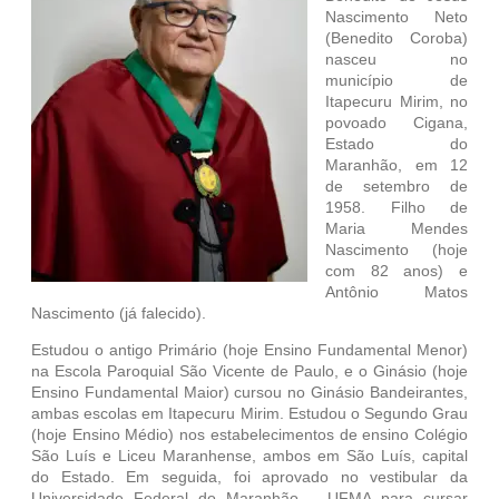
Nascimento Neto
(Benedito Coroba)
nasceu no
município de
Itapecuru Mirim, no
povoado Cigana,
Estado do
Maranhão, em 12
de setembro de
1958. Filho de
Maria Mendes
Nascimento (hoje
com 82 anos) e
Antônio Matos
Nascimento (já falecido).
Estudou o antigo Primário (hoje Ensino Fundamental Menor)
na Escola Paroquial São Vicente de Paulo, e o Ginásio (hoje
Ensino Fundamental Maior) cursou no Ginásio Bandeirantes,
ambas escolas em Itapecuru Mirim. Estudou o Segundo Grau
(hoje Ensino Médio) nos estabelecimentos de ensino Colégio
São Luís e Liceu Maranhense, ambos em São Luís, capital
do Estado. Em seguida, foi aprovado no vestibular da
Universidade Federal do Maranhão – UFMA para cursar