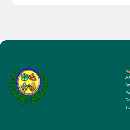
M
A 
Ac
Pa
Do
Tr