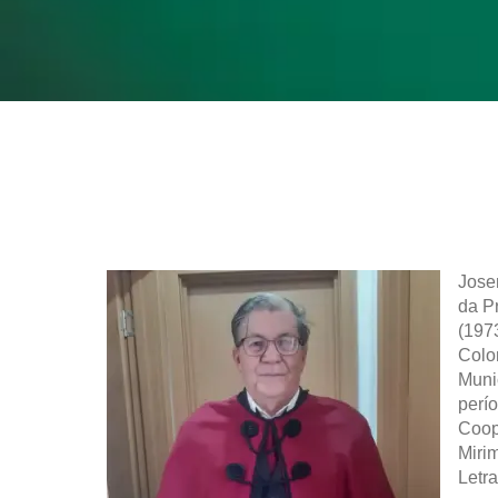
Jose
da P
(197
Colo
Muni
perí
Coop
Miri
Letr