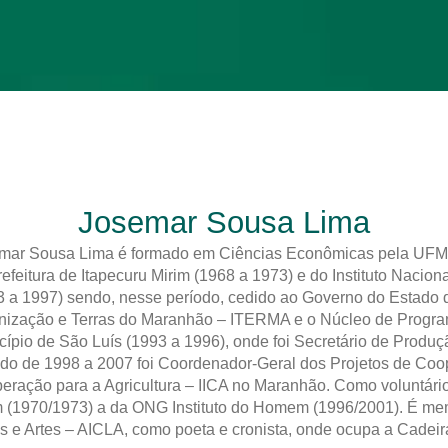
Josemar Sousa Lima
mar Sousa Lima é formado em Ciências Econômicas pela UFMA
refeitura de Itapecuru Mirim (1968 a 1973) e do Instituto Naci
3 a 1997) sendo, nesse período, cedido ao Governo do Estado d
nização e Terras do Maranhão – ITERMA e o Núcleo de Progra
cípio de São Luís (1993 a 1996), onde foi Secretário de Produç
odo de 1998 a 2007 foi Coordenador-Geral dos Projetos de Coop
eração para a Agricultura – IICA no Maranhão. Como voluntário
m (1970/1973) a da ONG Instituto do Homem (1996/2001). É me
as e Artes – AICLA, como poeta e cronista, onde ocupa a Cadei