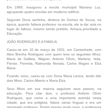
Em 1969, inaugurou a escola municipal Mariana Luz,
agrupando quatro escolas em moderno edifício.
Segundo Dona santinha, diretora do Gomes de Sousa, na
época, quando faltava professor na escola, ele ia dar aula no
lugar do faltoso, mesmo sendo prefeito. Achava prioridade a
Educação.
JOÃO RODRIGUES E A FAMÍLIA
Casou-se em 10 de março de 1931, em Cantanhede, com
Alice Brenha Rodrigues com quem teve os seguintes filhos:
Maria de Galileia, Wagner, Antonio Olívio, Marlene, Ieda,
Florise, Florinda, Raimunda Nonata, Carlos Magno e Elza
Maria.
Ficando viúvo, casou-se com Dona Maria Lenice, tendo tido
dois filhos: Carlos Alberto e Maria Elza.
Seus filhos em sua maioria seguiram seus passos, na
educação. Para citar dois, o professor Antônio Olívio
Rodrigues, que nome a uma importante avenida nesta
cidade, que era poliglota, falava várias línguas e era um
renomado professor. Porém morreu muito novo, a professora