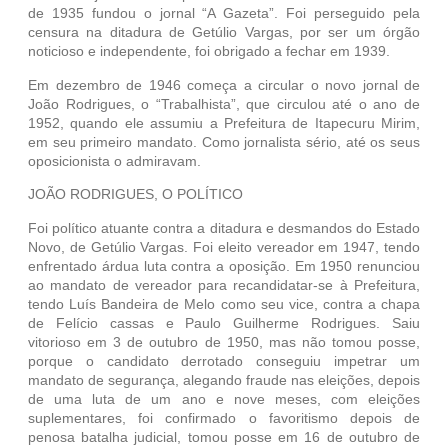
de 1935 fundou o jornal “A Gazeta”. Foi perseguido pela
censura na ditadura de Getúlio Vargas, por ser um órgão
noticioso e independente, foi obrigado a fechar em 1939.
Em dezembro de 1946 começa a circular o novo jornal de
João Rodrigues, o “Trabalhista”, que circulou até o ano de
1952, quando ele assumiu a Prefeitura de Itapecuru Mirim,
em seu primeiro mandato. Como jornalista sério, até os seus
oposicionista o admiravam.
JOÃO RODRIGUES, O POLÍTICO
Foi político atuante contra a ditadura e desmandos do Estado
Novo, de Getúlio Vargas. Foi eleito vereador em 1947, tendo
enfrentado árdua luta contra a oposição. Em 1950 renunciou
ao mandato de vereador para recandidatar-se à Prefeitura,
tendo Luís Bandeira de Melo como seu vice, contra a chapa
de Felício cassas e Paulo Guilherme Rodrigues. Saiu
vitorioso em 3 de outubro de 1950, mas não tomou posse,
porque o candidato derrotado conseguiu impetrar um
mandato de segurança, alegando fraude nas eleições, depois
de uma luta de um ano e nove meses, com eleições
suplementares, foi confirmado o favoritismo depois de
penosa batalha judicial, tomou posse em 16 de outubro de