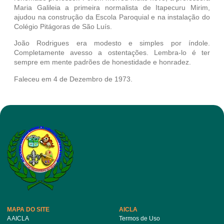
Maria Galileia a primeira normalista de Itapecuru Mirim,
ajudou na construção da Escola Paroquial e na instalação do
Colégio Pitágoras de São Luís.
João Rodrigues era modesto e simples por índole.
Completamente avesso a ostentações. Lembra-lo é ter
sempre em mente padrões de honestidade e honradez.
Faleceu em 4 de Dezembro de 1973.
MAPA DO SITE
AICLA
A AICLA
Termos de Uso