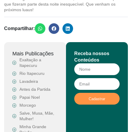
que fizeram parte desta noite inesquecível. Que venham os
próximos luaus!
Compartilhar:
Mais Publicações
Receba nossos
Exaltação a
Conteúdos
Itapecuru
Rio Itapecuru
Lavadeira
Antes da Partida
Papai Noel
Cadastrar
Morcego
Salve, Musa, Mãe,
Mulher!
Minha Grande